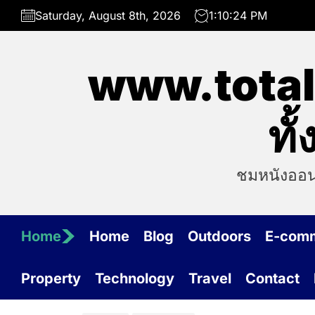
Skip
Saturday, August 8th, 2026
1:10:24 PM
to
the
content
www.total
ทั
ชมหนังออนไ
Home
Home
Blog
Outdoors
E-com
Property
Technology
Travel
Contact